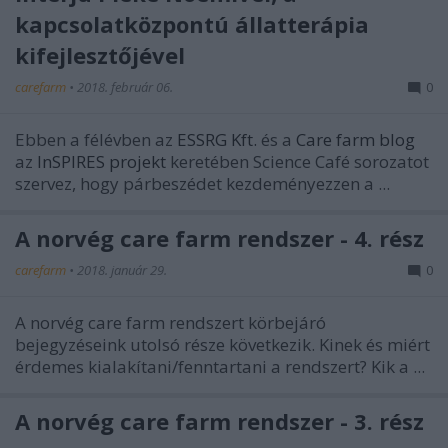
kapcsolatközpontú állatterápia
kifejlesztőjével
carefarm
•
2018. február 06.
0
Ebben a félévben az
ESSRG Kft.
és a
Care farm blog
az
InSPIRES projekt
keretében Science Café sorozatot
szervez, hogy párbeszédet kezdeményezzen a ...
A norvég care farm rendszer - 4. rész
carefarm
•
2018. január 29.
0
A norvég care farm rendszert körbejáró
bejegyzéseink utolsó része következik. Kinek és miért
érdemes kialakítani/fenntartani a rendszert? Kik a ...
A norvég care farm rendszer - 3. rész