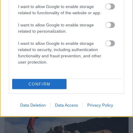
I want to allow Google to enable storage
related to functionality of the website or app.
I want to allow Google to enable storage
related to personalization.
Vannak care farmok
I want to allow Google to enable storage
Magyarországon?
related to security, including authentication
carefarm
•
2017. június 26.
0
functionality and fraud prevention, and other
user protection.
A care farm ­­– hazai szóhasználatban elterjedt
szociális farm – rendszer hazai kiépülése és
megerősödése sokunknak távoli álomnak tűnik ...
CONFIRM
Data Deletion
Data Access
Privacy Policy