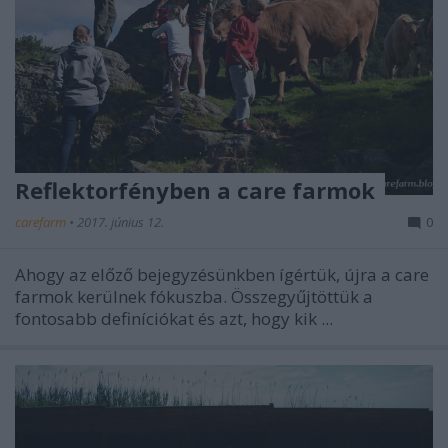
Reflektorfényben a care farmok
carefarm
•
2017. június 12.
0
Ahogy az előző bejegyzésünkben ígértük, újra a care
farmok kerülnek fókuszba. Összegyűjtöttük a
fontosabb definíciókat és azt, hogy kik ...