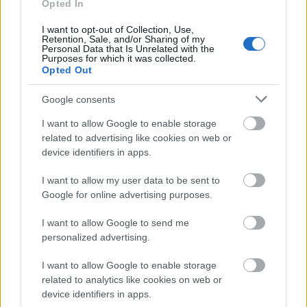
Opted In
I want to opt-out of Collection, Use,
Retention, Sale, and/or Sharing of my
Personal Data that Is Unrelated with the
A norvég care farm rendszer 1.
Purposes for which it was collected.
Opted Out
carefarm
•
2017. november 08.
0
Google consents
Idén szeptemberben második alkalommal
I want to allow Google to enable storage
látogattunk el Norvégiába azzal a céllal, hogy még
related to advertising like cookies on web or
több információt gyűjtsünk a norvég care farm ...
device identifiers in apps.
I want to allow my user data to be sent to
Google for online advertising purposes.
I want to allow Google to send me
personalized advertising.
I want to allow Google to enable storage
related to analytics like cookies on web or
device identifiers in apps.