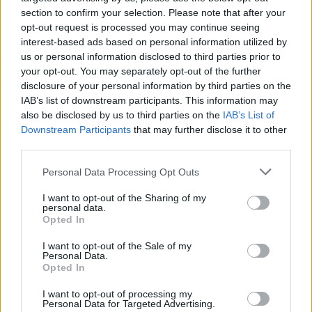
section to confirm your selection. Please note that after your
A norvég care farm rendszer - 2. rész
opt-out request is processed you may continue seeing
interest-based ads based on personal information utilized by
carefarm
•
2017. december 11.
0
us or personal information disclosed to third parties prior to
your opt-out. You may separately opt-out of the further
Előző bejegyzésünk folytatásaként a norvég care
disclosure of your personal information by third parties on the
farm rendszer további részleteire derül fény.
IAB’s list of downstream participants. This information may
A rendszer kulcsszereplői
also be disclosed by us to third parties on the
IAB’s List of
Az ábrán azokat a ...
Downstream Participants
that may further disclose it to other
third parties.
Please note that this website/app uses one or more Google
Personal Data Processing Opt Outs
services and may gather and store information including but
not limited to your visit or usage behaviour. You may click to
I want to opt-out of the Sharing of my
personal data.
grant or deny consent to Google and its third-party tags to
Opted In
use your data for below specified purposes in below Google
consent section.
I want to opt-out of the Sale of my
Personal Data.
Opted In
I want to opt-out of processing my
Personal Data for Targeted Advertising.