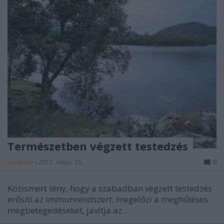
Természetben végzett testedzés
carefarm
•
2017. május 15.
0
Közismert tény, hogy a szabadban végzett testedzés
erősíti az immunrendszert, megelőzi a meghűléses
megbetegedéseket, javítja az ...