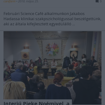
carefarm
•
2018. május 25.
0
Februári Science Café alkalmunkon Jakabos
Hadassa klinikai szakpszichológussal beszélgettünk,
aki az általa kifejlesztett egyedülálló ...
Interjú Pieke Noémivel, a