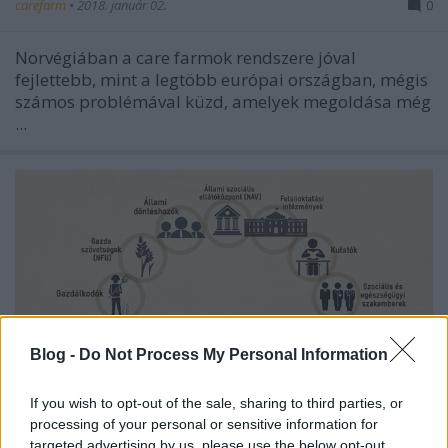
carefarm
•
2018. január 02.
0
Norvégiában a care farmok rendszere jóval
fejlettebb, mint a legtöbb európai országban, mégis
számos problémával küzd, amelyek megoldása még
...
Blog -
Do Not Process My Personal Information
If you wish to opt-out of the sale, sharing to third parties, or
processing of your personal or sensitive information for
targeted advertising by us, please use the below opt-out